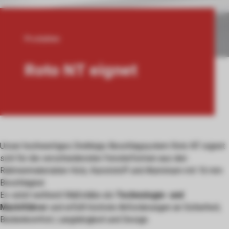
Produkten
Roto NT eignet
Pfadnavigation
Unser hochwertiges Drehkipp-Beschlagsystem Roto NT eignet
sich für die verschiedensten Fensterformen aus den
Rahmenmaterialien Holz, Kunststoff und Aluminium mit 16 mm
Beschlagnut.
Es setzt weltweit Maßstäbe als
Technologie- und
Marktführer
und erfüllt höchste Anforderungen an Sicherheit,
Bedienkomfort, Langlebigkeit und Design.