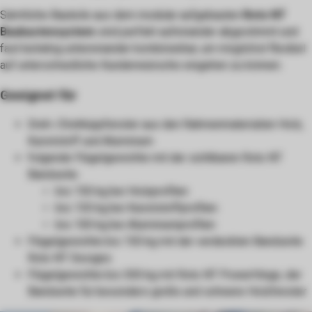
Sämtliche Bauteile aus dem modular aufgebauten
Roto NT
Baukastensystem
sind perfekt aufeinander abgestimmt und
fast beliebig untereinander kombinierbar, um möglichst flexibel
auf unterschiedliche Kundenwünsche eingehen zu können.
Geeignet für
Dreh-/Drehkippfenster aus den Rahmenmaterialien Holz,
Kunststoff und Aluminium
folgende Flügelgewichte mit der sichtbaren Roto NT
Bandseite:
bis 150 kg bei Holzprofilen
bis 130 kg bei Kunststoffprofilen
bis 100 kg bei Aluminiumprofilen
Flügelgewichte bis 150 kg mit der verdeckten Bandseite
Roto NT Designo
Flügelgewichte bis 300 kg mit Roto NT PowerHinge, der
Bandseite für besonders große und schwere Holzfenster